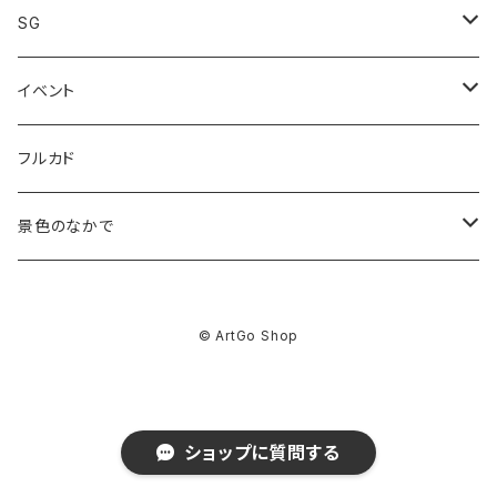
Giclee print
SG
限定価格
Canvas print
グッズ
イベント
analog work
佐藤なつみ
フルカド
Giclee print
kakimaku
景色のなかで
ABEchan
GOODS
© ArtGo Shop
コタチユウ
asuka
Giclee Print
前田ミック
前田ミック
BEY
Canvas Print Lumi
ショップに質問する
さけハラス
コタチユウ
コタチユウ
DAF