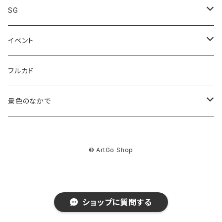
Giclee print
SG
限定価格
Canvas print
グッズ
イベント
analog work
佐藤なつみ
フルカド
Giclee print
kakimaku
景色のなかで
ABEchan
GOODS
© ArtGo Shop
コタチユウ
asuka
Giclee Print
前田ミック
前田ミック
BEY
Canvas Print Lumi
ショップに質問する
さけハラス
コタチユウ
コタチユウ
DAF