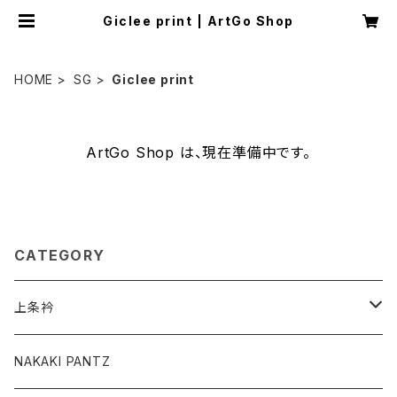
Giclee print | ArtGo Shop
HOME
SG
Giclee print
ArtGo Shop は、現在準備中です。
CATEGORY
上条衿
グッズ
NAKAKI PANTZ