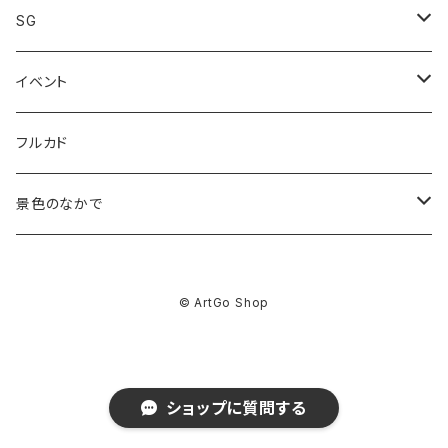
Giclee print
SG
限定価格
Canvas print
グッズ
イベント
analog work
佐藤なつみ
フルカド
Giclee print
kakimaku
景色のなかで
ABEchan
GOODS
© ArtGo Shop
コタチユウ
asuka
Giclee Print
前田ミック
前田ミック
BEY
Canvas Print Lumi
ショップに質問する
さけハラス
コタチユウ
コタチユウ
DAF