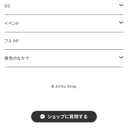
Giclee print
SG
限定価格
Canvas print
グッズ
イベント
analog work
佐藤なつみ
フルカド
Giclee print
kakimaku
景色のなかで
ABEchan
GOODS
© ArtGo Shop
コタチユウ
asuka
Giclee Print
前田ミック
前田ミック
BEY
Canvas Print Lumi
ショップに質問する
さけハラス
コタチユウ
コタチユウ
DAF