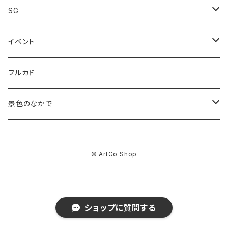
Giclee print
SG
限定価格
Canvas print
グッズ
イベント
analog work
佐藤なつみ
フルカド
Giclee print
kakimaku
景色のなかで
ABEchan
GOODS
© ArtGo Shop
コタチユウ
asuka
Giclee Print
前田ミック
前田ミック
BEY
Canvas Print Lumi
ショップに質問する
さけハラス
コタチユウ
コタチユウ
DAF